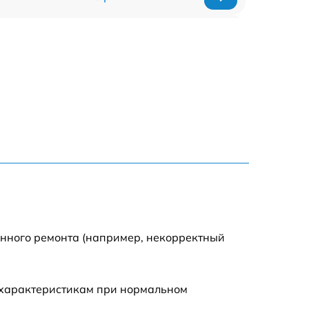
1920 р
1440 р
1440 р
1920 р
4500 р
4000 р
енного ремонта (например, некорректный
3200 р
 характеристикам при нормальном
1440 р