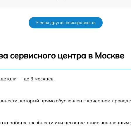
от 60 мин
У меня другая неисправность
от 90 мин
от 70 мин
ва сервисного центра в Москве
nt
от 90 мин
 детали — до 3 месяцев.
от 100 мин
от 80 мин
авности, который прямо обусловлен с качеством провед
от 70 мин
ата работоспособности или несоответствие заявленным
от 60 мин