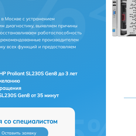
 в Москве с устранением
м диагностику, выявляем причины
восстанавливаем работоспособность
и рекомендованные производителем
рку всех функций и предоставляем
HP Proliant SL230S Gen8 до 3 лет
 желанию
бращения
 SL230S Gen8 от 35 минут
я со специалистом
Оставить заявку