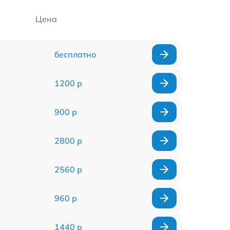
Цена
бесплатно
1200 р
900 р
2800 р
2560 р
960 р
1440 р