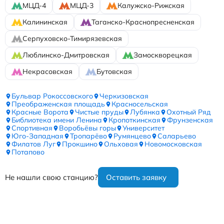
МЦД-4
МЦД-3
Калужско-Рижская
Калининская
Таганско-Краснопресненская
Серпуховско-Тимирязевская
Люблинско-Дмитровская
Замоскворецкая
Некрасовская
Бутовская
Бульвар Рокоссовского
Черкизовская
Преображенская площадь
Красносельская
Красные Ворота
Чистые пруды
Лубянка
Охотный Ряд
Библиотека имени Ленина
Кропоткинская
Фрунзенская
Спортивная
Воробьёвы горы
Университет
Юго-Западная
Тропарёво
Румянцево
Саларьево
Филатов Луг
Прокшино
Ольховая
Новомосковская
Потапово
Не нашли свою станцию?
Оставить заявку