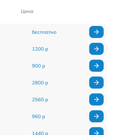
Цена
бесплатно
1200 р
900 р
2800 р
2560 р
960 р
1440 р