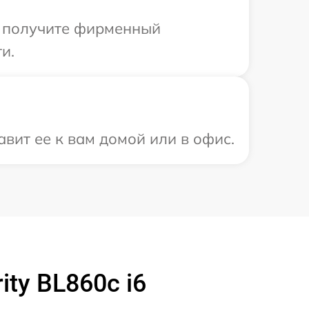
ы получите фирменный
и.
вит ее к вам домой или в офис.
ty BL860c i6