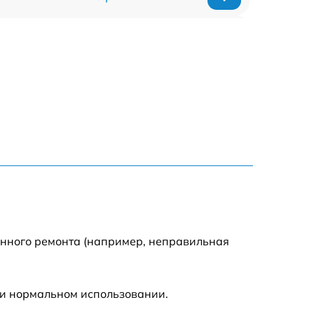
1920 р
1440 р
1440 р
1920 р
4500 р
4000 р
енного ремонта (например, неправильная
3200 р
ри нормальном использовании.
1440 р