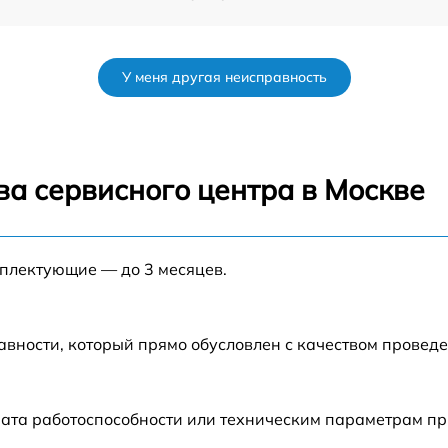
от 60 мин
У меня другая неисправность
от 90 мин
от 70 мин
ва сервисного центра в Москве
от 90 мин
мплектующие — до 3 месяцев.
от 100 мин
от 80 мин
авности, который прямо обусловлен с качеством провед
от 70 мин
рата работоспособности или техническим параметрам п
от 60 мин