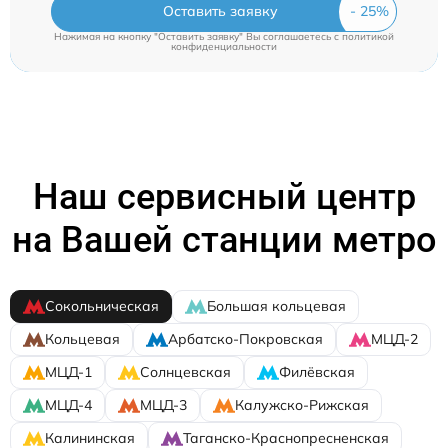
Оставить заявку
Нажимая на кнопку "Оставить заявку" Вы соглашаетесь c
политикой
конфиденциальности
Наш сервисный центр
на Вашей станции метро
Сокольническая
Большая кольцевая
Кольцевая
Арбатско-Покровская
МЦД-2
МЦД-1
Солнцевская
Филёвская
МЦД-4
МЦД-3
Калужско-Рижская
Калининская
Таганско-Краснопресненская