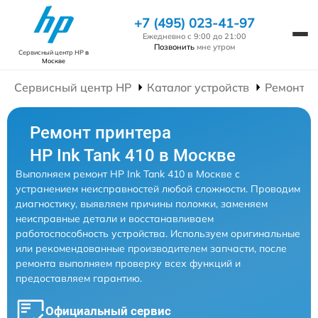
+7 (495) 023-41-97
Ежедневно с 9:00 до 21:00
Позвонить
мне утром
Сервисный центр HP
в
Москве
Сервисный центр HP
Каталог устройств
Ремонт П
Ремонт принтера
HP Ink Tank 410 в Москве
Выполняем ремонт HP Ink Tank 410 в Москве с
устранением неисправностей любой сложности. Проводим
диагностику, выявляем причины поломки, заменяем
неисправные детали и восстанавливаем
работоспособность устройства. Используем оригинальные
или рекомендованные производителем запчасти, после
ремонта выполняем проверку всех функций и
предоставляем гарантию.
Официальный сервис