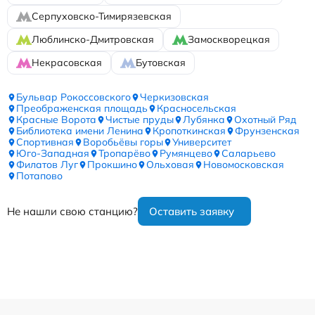
Серпуховско-Тимирязевская
Люблинско-Дмитровская
Замоскворецкая
Некрасовская
Бутовская
Бульвар Рокоссовского
Черкизовская
Преображенская площадь
Красносельская
Красные Ворота
Чистые пруды
Лубянка
Охотный Ряд
Библиотека имени Ленина
Кропоткинская
Фрунзенская
Спортивная
Воробьёвы горы
Университет
Юго-Западная
Тропарёво
Румянцево
Саларьево
Филатов Луг
Прокшино
Ольховая
Новомосковская
Потапово
Не нашли свою станцию?
Оставить заявку