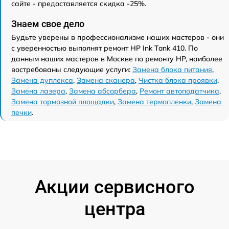
сайте - предоставляется скидка -25%.
Знаем свое дело
Будьте уверены в профессионализме наших мастеров - они
с уверенностью выполнят ремонт HP Ink Tank 410. По
данным наших мастеров в Москве по ремонту HP, наиболее
востребованы следующие услуги:
Замена блока питания
,
Замена дуплекса
,
Замена сканера
,
Чистка блока проявки
,
Замена лазера
,
Замена абсорбера
,
Ремонт автоподатчика
,
Замена тормозной площадки
,
Замена термопленки
,
Замена
печки
.
Акции сервисного
центра