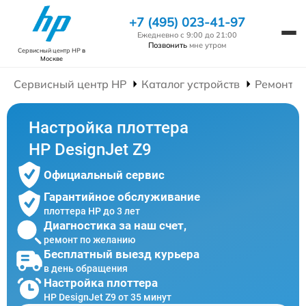
+7 (495) 023-41-97
Ежедневно с 9:00 до 21:00
Позвонить
мне утром
Сервисный центр HP
в
Москве
Сервисный центр HP
Каталог устройств
Ремонт П
Настройка плоттера
HP DesignJet Z9
Официальный сервис
Гарантийное обслуживание
плоттера HP до 3 лет
Диагностика за наш счет,
ремонт по желанию
Бесплатный выезд курьера
в день обращения
Настройка плоттера
HP DesignJet Z9 от 35 минут