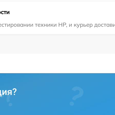
сти
тировании техники HP, и курьер доставит
ция?