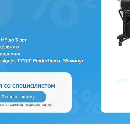
 HP до 3 лет
 желанию
бращения
signjet T7200 Production от 35 минут
я со специалистом
Оставить заявку
есь c
политикой конфиденциальности