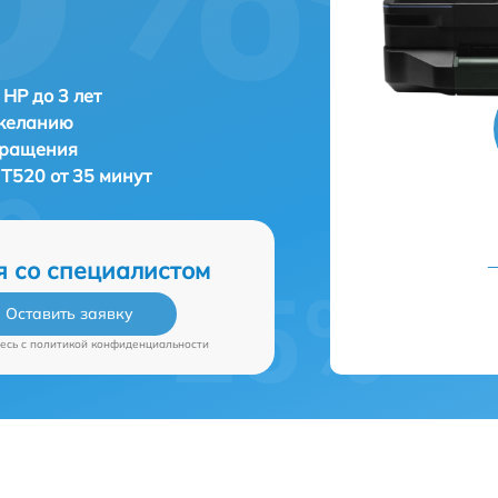
 HP до 3 лет
 желанию
бращения
 T520 от 35 минут
я со специалистом
Оставить заявку
есь c
политикой конфиденциальности