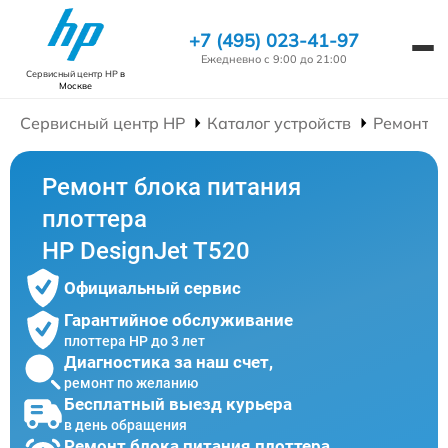
+7 (495) 023-41-97
Ежедневно с 9:00 до 21:00
Сервисный центр HP
в
Москве
Сервисный центр HP
Каталог устройств
Ремонт П
Ремонт блока питания
плоттера
HP DesignJet T520
Официальный сервис
Гарантийное обслуживание
плоттера HP до 3 лет
Диагностика за наш счет,
ремонт по желанию
Бесплатный выезд курьера
в день обращения
Ремонт блока питания плоттера