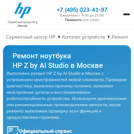
+7 (495) 023-41-97
Ежедневно с 9:00 до 21:00
Позвонить
мне утром
Сервисный центр HP
в
Москве
Сервисный центр HP
Каталог устройств
Ремонт Н
Ремонт ноутбука
HP Z by AI Studio в Москве
Выполняем ремонт HP Z by AI Studio в Москве с
устранением неисправностей любой сложности. Проводим
диагностику, выявляем причины поломки, заменяем
неисправные детали и восстанавливаем
работоспособность устройства. Используем оригинальные
или рекомендованные производителем запчасти, после
ремонта выполняем проверку всех функций и
предоставляем гарантию.
Официальный сервис