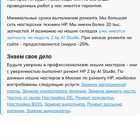
проведенных работ у нас имеется гарантия.
Минимальные сроки выполнения ремонта. Мы большая
сеть мастерских техники HP. Мы имеем более 20 тыс.
запчастей. И возможно на наших складах
уже имеется
запчасть на модель Z by AI Studio
. При заказе ремонта на
сайте - предоставляется скидка -25%.
Знаем свое дело
Будьте уверены в профессионализме наших мастеров - они
с уверенностью выполнят ремонт HP Z by AI Studio. По
данным наших мастеров в Москве по ремонту HP, наиболее
востребованы следующие услуги:
Замена материнской
платы
,
Замена контроллера питания
,
Замена южного моста
,
Чистка от пыли
,
Настройка ОС
,
Ремонт подсветки
,
Настройка BIOS
,
Замена видеочипа
,
Ремонт разъема
питания
,
Замена видеокарты
.