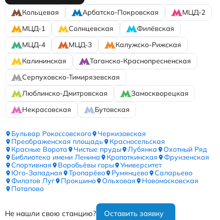
Кольцевая
Арбатско-Покровская
МЦД-2
МЦД-1
Солнцевская
Филёвская
МЦД-4
МЦД-3
Калужско-Рижская
Калининская
Таганско-Краснопресненская
Серпуховско-Тимирязевская
Люблинско-Дмитровская
Замоскворецкая
Некрасовская
Бутовская
Бульвар Рокоссовского
Черкизовская
Преображенская площадь
Красносельская
Красные Ворота
Чистые пруды
Лубянка
Охотный Ряд
Библиотека имени Ленина
Кропоткинская
Фрунзенская
Спортивная
Воробьёвы горы
Университет
Юго-Западная
Тропарёво
Румянцево
Саларьево
Филатов Луг
Прокшино
Ольховая
Новомосковская
Потапово
Не нашли свою станцию?
Оставить заявку