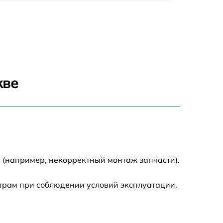
960 р
1290 р
1645 р
кве
940 р
1095 р
390 р
 (например, некорректный монтаж запчасти).
2750 р
трам при соблюдении условий эксплуатации.
990 р