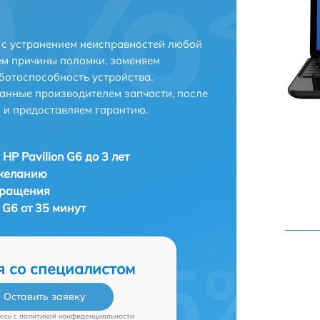
е с устранением неисправностей любой
ем причины поломки, заменяем
ботоспособность устройства.
анные производителем запчасти, после
 и предоставляем гарантию.
HP Pavilion G6 до 3 лет
 желанию
бращения
 G6 от 35 минут
я со специалистом
Оставить заявку
есь c
политикой конфиденциальности