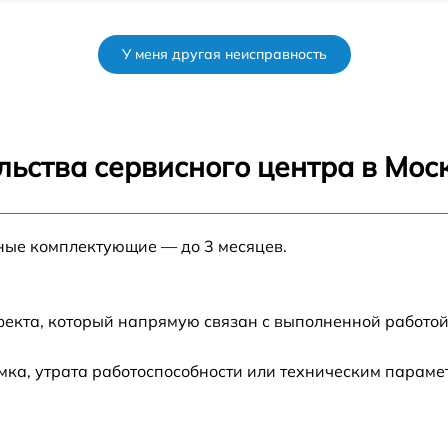
от 50 мин
У меня другая неисправность
от 120 мин
6
от 70 мин
льства сервисного центра в Мос
от 80 мин
нные комплектующие — до 3 месяцев.
от 60 мин
от 60 мин
фекта, который напрямую связан с выполненной работой
от 80 мин
ка, утрата работоспособности или техническим параме
от 70 мин