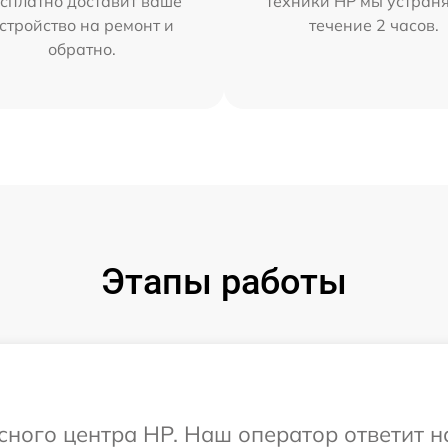
сплатно доставит ваше
техники HP мы устран
стройство на ремонт и
течение 2 часов.
обратно.
Этапы работы
исного центра HP. Наш оператор ответит 