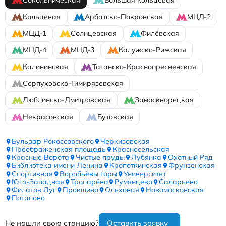
Сокольническая
Большая кольцевая
Кольцевая
Арбатско-Покровская
МЦД-2
МЦД-1
Солнцевская
Филёвская
МЦД-4
МЦД-3
Калужско-Рижская
Калининская
Таганско-Краснопресненская
Серпуховско-Тимирязевская
Люблинско-Дмитровская
Замоскворецкая
Некрасовская
Бутовская
Бульвар Рокоссовского
Черкизовская
Преображенская площадь
Красносельская
Красные Ворота
Чистые пруды
Лубянка
Охотный Ряд
Библиотека имени Ленина
Кропоткинская
Фрунзенская
Спортивная
Воробьёвы горы
Университет
Юго-Западная
Тропарёво
Румянцево
Саларьево
Филатов Луг
Прокшино
Ольховая
Новомосковская
Потапово
Не нашли свою станцию?
Оставить заявку