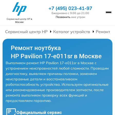
+7 (495) 023-41-97
Ежедневно с 9:00 до 21:00
Позвонить
мне утром
Сервисный центр HP
в
Москве
Сервисный центр HP
Каталог устройств
Ремонт Н
Ремонт ноутбука
HP Pavilion 17-e011sr в Москве
Выполняем ремонт HP Pavilion 17-e011sr в Москве с
устранением неисправностей любой сложности. Проводим
диагностику, выявляем причины поломки, заменяем
неисправные детали и восстанавливаем
работоспособность устройства. Используем оригинальные
или рекомендованные производителем запчасти, после
ремонта выполняем проверку всех функций и
предоставляем гарантию.
Официальный сервис