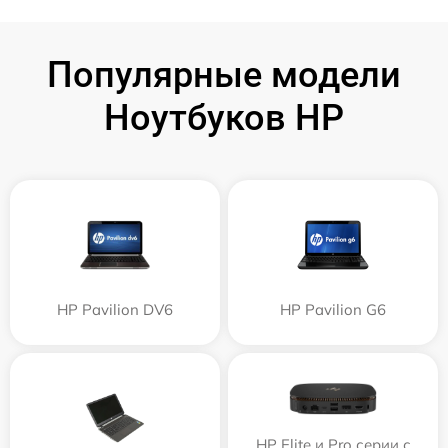
Популярные модели
Ноутбуков HP
HP Pavilion DV6
HP Pavilion G6
HP Elite и Pro серии с