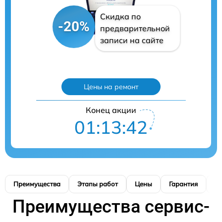
Скидка по
-20%
предварительной
записи на сайте
Цены на ремонт
Конец акции
01:13:40
Преимущества
Этапы работ
Цены
Гарантия
М
Преимущества сервис-