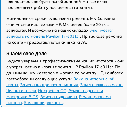
для мастеров не будет новой задачей. На все виды
проведенных работ у нас имеется гарантия.
Минимальные сроки выполнения ремонта. Мы большая
сеть мастерских техники HP. Мы имеем более 20 тыс.
запчастей. И возможно на наших складах
уже имеется
запчасть на модель Pavilion 17-e011sr
. При заказе ремонта
на сайте - предоставляется скидка -25%.
Знаем свое дело
Будьте уверены в профессионализме наших мастеров - они
с уверенностью выполнят ремонт HP Pavilion 17-e011sr. По
данным наших мастеров в Москве по ремонту HP, наиболее
востребованы следующие услуги:
Замена материнской
платы
,
Замена контроллера питания
,
Замена южного моста
,
Чистка от пыли
,
Настройка ОС
,
Ремонт подсветки
,
Настройка BIOS
,
Замена видеочипа
,
Ремонт разъема
питания
,
Замена видеокарты
.