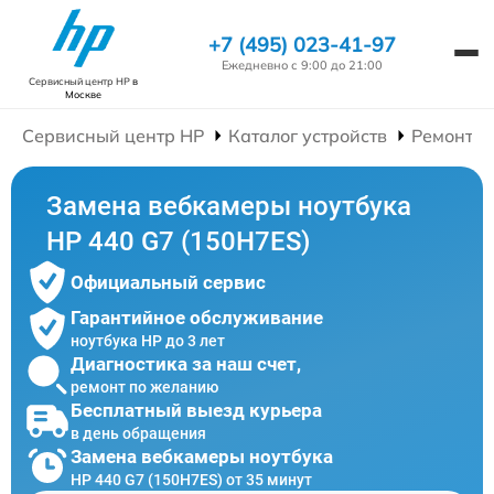
+7 (495) 023-41-97
Ежедневно с 9:00 до 21:00
Сервисный центр HP
в
Москве
Сервисный центр HP
Каталог устройств
Ремонт Н
Замена вебкамеры ноутбука
HP 440 G7 (150H7ES)
Официальный сервис
Гарантийное обслуживание
ноутбука HP до 3 лет
Диагностика за наш счет,
ремонт по желанию
Бесплатный выезд курьера
в день обращения
Замена вебкамеры ноутбука
HP 440 G7 (150H7ES) от 35 минут