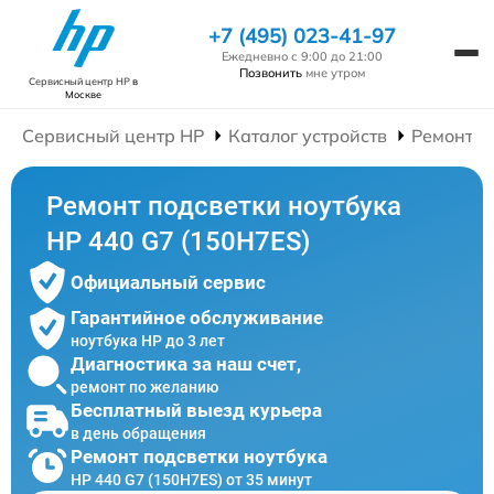
+7 (495) 023-41-97
Ежедневно с 9:00 до 21:00
Позвонить
мне утром
Сервисный центр HP
в
Москве
Сервисный центр HP
Каталог устройств
Ремонт Н
Ремонт подсветки ноутбука
HP 440 G7 (150H7ES)
Официальный сервис
Гарантийное обслуживание
ноутбука HP до 3 лет
Диагностика за наш счет,
ремонт по желанию
Бесплатный выезд курьера
в день обращения
Ремонт подсветки ноутбука
HP 440 G7 (150H7ES) от 35 минут