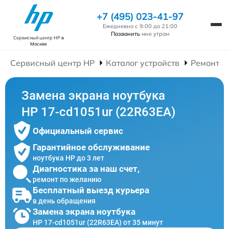
+7 (495) 023-41-97
Ежедневно с 9:00 до 21:00
Позвонить
мне утром
Сервисный центр HP
в
Москве
Сервисный центр HP
Каталог устройств
Ремонт Н
Замена экрана ноутбука
HP 17-cd1051ur (22R63EA)
Официальный сервис
Гарантийное обслуживание
ноутбука HP до 3 лет
Диагностика за наш счет,
ремонт по желанию
Бесплатный выезд курьера
в день обращения
Замена экрана ноутбука
HP 17-cd1051ur (22R63EA) от 35 минут