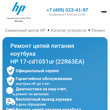
+7 (495) 023-41-97
Ежедневно с 9:00 до 21:00
Сервисный центр HP
в
Москве
Сервисный центр HP
Каталог устройств
Ремонт Н
Ремонт цепей питания
ноутбука
HP 17-cd1051ur (22R63EA)
Официальный сервис
Гарантийное обслуживание
ноутбука HP до 3 лет
Диагностика за наш счет,
ремонт по желанию
Бесплатный выезд курьера
в день обращения
Ремонт цепей питания ноутбука