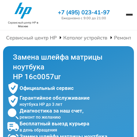
+7 (495) 023-41-97
Ежедневно с 9:00 до 21:00
Сервисный центр HP
в
Москве
Сервисный центр HP
Каталог устройств
Ремонт Н
Замена шлейфа матрицы
ноутбука
HP 16c0057ur
Официальный сервис
Гарантийное обслуживание
ноутбука HP до 3 лет
Диагностика за наш счет,
ремонт по желанию
Бесплатный выезд курьера
в день обращения
Замена шлейфа матрицы ноутбука