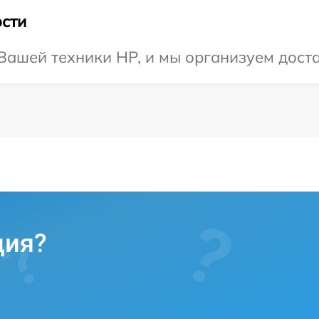
сти
ашей техники HP, и мы организуем достав
ция?