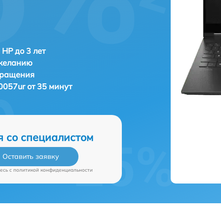
 HP до 3 лет
 желанию
бращения
0057ur от 35 минут
я со специалистом
Оставить заявку
есь c
политикой конфиденциальности