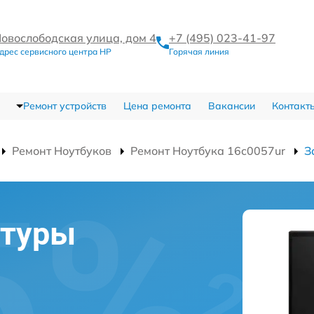
овослободская улица, дом 4
+7 (495) 023-41-97
дрес сервисного центра HP
Горячая линия
Ремонт устройств
Цена ремонта
Вакансии
Контакт
Ремонт Ноутбуков
Ремонт Ноутбука 16c0057ur
З
атуры