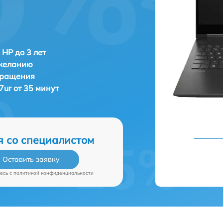
 HP до 3 лет
 желанию
бращения
ur от 35 минут
я со специалистом
Оставить заявку
есь c
политикой конфиденциальности