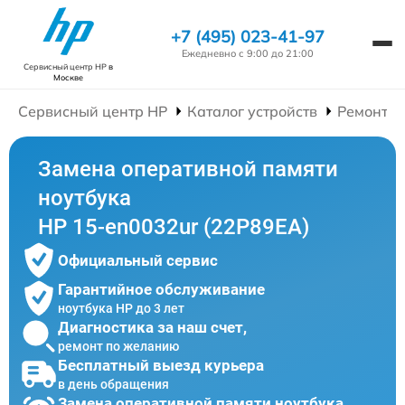
+7 (495) 023-41-97
Ежедневно с 9:00 до 21:00
Сервисный центр HP
в
Москве
Сервисный центр HP
Каталог устройств
Ремонт Н
Замена оперативной памяти
ноутбука
HP 15-en0032ur (22P89EA)
Официальный сервис
Гарантийное обслуживание
ноутбука HP до 3 лет
Диагностика за наш счет,
ремонт по желанию
Бесплатный выезд курьера
в день обращения
Замена оперативной памяти ноутбука