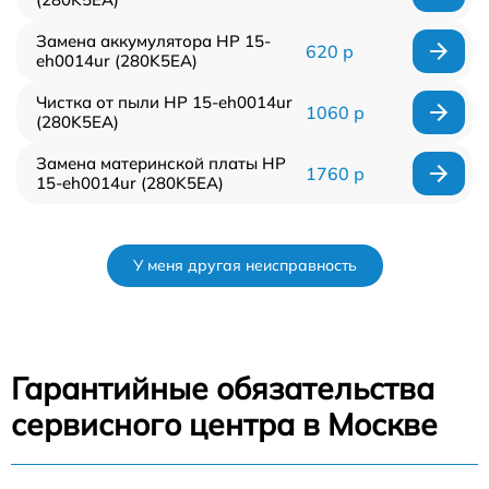
Замена аккумулятора HP 15-
620 р
eh0014ur (280K5EA)
Чистка от пыли HP 15-eh0014ur
1060 р
(280K5EA)
Замена материнской платы HP
1760 р
15-eh0014ur (280K5EA)
У меня другая неисправность
Гарантийные обязательства
сервисного центра в Москве