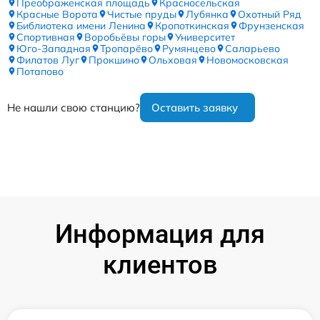
Преображенская площадь
Красносельская
Красные Ворота
Чистые пруды
Лубянка
Охотный Ряд
Библиотека имени Ленина
Кропоткинская
Фрунзенская
Спортивная
Воробьёвы горы
Университет
Юго-Западная
Тропарёво
Румянцево
Саларьево
Филатов Луг
Прокшино
Ольховая
Новомосковская
Потапово
Не нашли свою станцию?
Оставить заявку
Информация для
клиентов