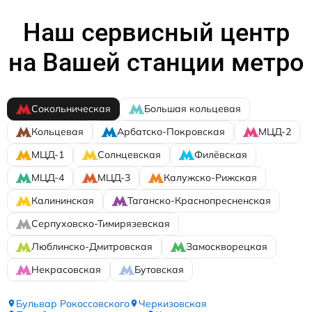
Наш сервисный центр
на Вашей станции метро
Сокольническая
Большая кольцевая
Кольцевая
Арбатско-Покровская
МЦД-2
МЦД-1
Солнцевская
Филёвская
МЦД-4
МЦД-3
Калужско-Рижская
Калининская
Таганско-Краснопресненская
Серпуховско-Тимирязевская
Люблинско-Дмитровская
Замоскворецкая
Некрасовская
Бутовская
Бульвар Рокоссовского
Черкизовская