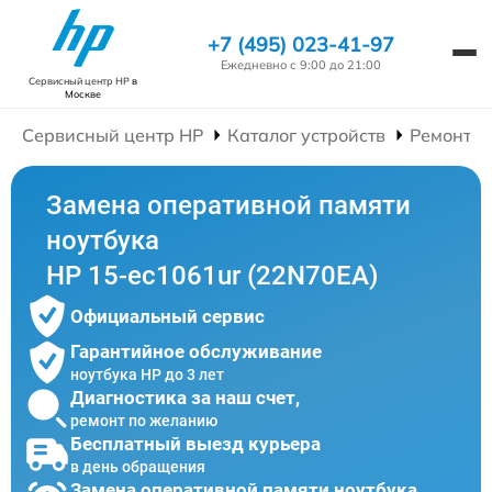
+7 (495) 023-41-97
Ежедневно с 9:00 до 21:00
Сервисный центр HP
в
Москве
Сервисный центр HP
Каталог устройств
Ремонт Н
Замена оперативной памяти
ноутбука
HP 15-ec1061ur (22N70EA)
Официальный сервис
Гарантийное обслуживание
ноутбука HP до 3 лет
Диагностика за наш счет,
ремонт по желанию
Бесплатный выезд курьера
в день обращения
Замена оперативной памяти ноутбука