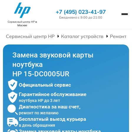
+7 (495) 023-41-97
Ежедневно с 9:00 до 21:00
Сервисный центр HP
в
Москве
Сервисный центр HP
Каталог устройств
Ремонт Н
Замена звуковой карты
ноутбука
HP 15-DC0005UR
Официальный сервис
Гарантийное обслуживание
ноутбука HP до 3 лет
Диагностика за наш счет,
ремонт по желанию
Бесплатный выезд курьера
в день обращения
Замена звуковой карты ноутбука