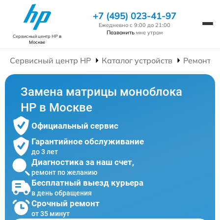
+7 (495) 023-41-97
Ежедневно с 9:00 до 21:00
Позвонить
мне утром
Сервисный центр HP
в
Москве
Сервисный центр HP
Каталог устройств
Ремонт М
Замена матрицы моноблока
HP в Москве
Официальный сервис
Гарантийное обслуживание
до 3 лет
Диагностика за наш счет,
ремонт по желанию
Бесплатный выезд курьера
в день обращения
Срочный ремонт
от 35 минут