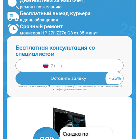
Диагностика за наш счет,
ремонт по желанию
Бесплатный выезд курьера
в день обращения
Срочный ремонт
монитора HP 27f, Z27q G3 от 35 минут
Бесплатная консультация со
специалистом
Оставить заявку
Нажимая на кнопку "Оставить заявку" Вы соглашаетесь c
политикой
конфиденциальности
Скидка по