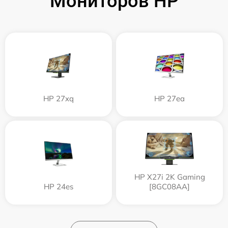
Мониторов HP
HP 27xq
HP 27ea
HP X27i 2K Gaming
HP 24es
[8GC08AA]