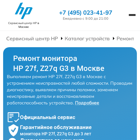
+7 (495) 023-41-97
Ежедневно с 9:00 до 21:00
Сервисный центр HP
в
Москве
Сервисный центр HP
Каталог устройств
Ремонт М
Ремонт монитора
HP 27f, Z27q G3 в Москве
Выполняем ремонт HP 27f, Z27q G3 в Москве с
устранением неисправностей любой сложности. Проводим
диагностику, выявляем причины поломки, заменяем
неисправные детали и восстанавливаем
работоспособность устройства.
Подробнее
Официальный сервис
Гарантийное обслуживание
монитора HP 27f, Z27q G3 до 3 лет