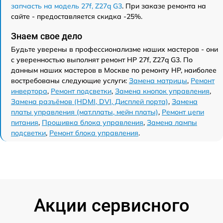
запчасть на модель 27f, Z27q G3
. При заказе ремонта на
сайте - предоставляется скидка -25%.
Знаем свое дело
Будьте уверены в профессионализме наших мастеров - они
с уверенностью выполнят ремонт HP 27f, Z27q G3. По
данным наших мастеров в Москве по ремонту HP, наиболее
востребованы следующие услуги:
Замена матрицы
,
Ремонт
инвертора
,
Ремонт подсветки
,
Замена кнопок управления
,
Замена разъёмов (HDMI, DVI, Дисплей порта)
,
Замена
платы управления (мат.платы, мейн платы)
,
Ремонт цепи
питания
,
Прошивка блока управления
,
Замена лампы
подсветки
,
Ремонт блока управления
.
Акции сервисного