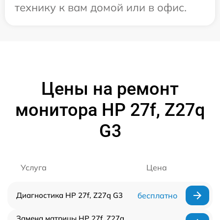
технику к вам домой или в офис.
Цены на ремонт
монитора HP 27f, Z27q
G3
Услуга
Цена
Диагностика HP 27f, Z27q G3
бесплатно
Замена матрицы HP 27f, Z27q