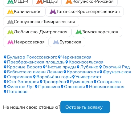
МЦД-4
МЦД-3
Калужско-Рижская
Калининская
Таганско-Краснопресненская
Серпуховско-Тимирязевская
Люблинско-Дмитровская
Замоскворецкая
Некрасовская
Бутовская
Бульвар Рокоссовского
Черкизовская
Преображенская площадь
Красносельская
Красные Ворота
Чистые пруды
Лубянка
Охотный Ряд
Библиотека имени Ленина
Кропоткинская
Фрунзенская
Спортивная
Воробьёвы горы
Университет
Юго-Западная
Тропарёво
Румянцево
Саларьево
Филатов Луг
Прокшино
Ольховая
Новомосковская
Потапово
Не нашли свою станцию?
Оставить заявку