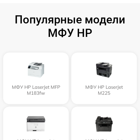
Популярные модели
МФУ HP
МФУ HP LaserJet MFP
МФУ HP LaserJet
M183fw
M225