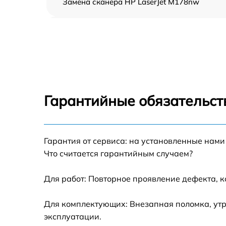
Замена сканера HP LaserJet M178nw
Замена дуплекса HP LaserJet M178nw
Замена вала HP LaserJet M178nw
Замена тормозной площадки HP LaserJet
M178nw
Гарантийные обязательст
Замена Wi-Fi HP LaserJet M178nw
Гарантия от сервиса: на установленные нами
Замена каретки HP LaserJet M178nw
Что считается гарантийным случаем?
Замена печатной головки HP LaserJet
M178nw
Для работ: Повторное проявление дефекта, 
Замена печки HP LaserJet M178nw
Для комплектующих: Внезапная поломка, утр
эксплуатации.