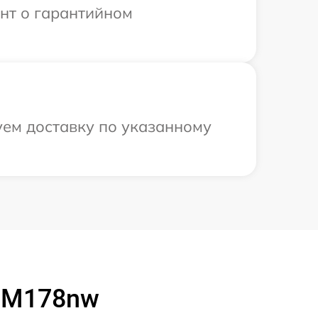
ент о гарантийном
уем доставку по указанному
t M178nw