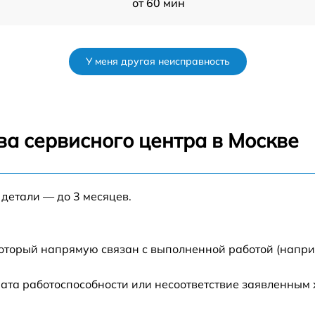
от 60 мин
от 60 мин
У меня другая неисправность
от 60 мин
от 60 мин
ва сервисного центра в Москве
от 60 мин
 детали — до 3 месяцев.
от 60 мин
от 60 мин
который напрямую связан с выполненной работой (напри
от 60 мин
ата работоспособности или несоответствие заявленным