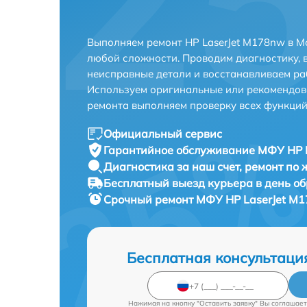
Выполняем ремонт HP LaserJet M178nw в М
любой сложности. Проводим диагностику, 
неисправные детали и восстанавливаем ра
Используем оригинальные или рекомендов
ремонта выполняем проверку всех функций
Официальный сервис
Гарантийное обслуживание
МФУ HP L
Диагностика за наш счет,
ремонт по
Бесплатный выезд курьера
в день о
Срочный ремонт
МФУ HP LaserJet M1
Бесплатная консультаци
Нажимая на кнопку "Оставить заявку" Вы соглашает