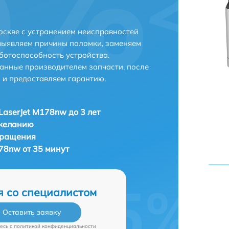
оскве с устранением неисправностей
выявляем причины поломки, заменяем
ботоспособность устройства.
анные производителем запчасти, после
 и предоставляем гарантию.
aserJet M178nw до 3 лет
 желанию
бращения
78nw от 35 минут
я со специалистом
Оставить заявку
есь c
политикой конфиденциальности