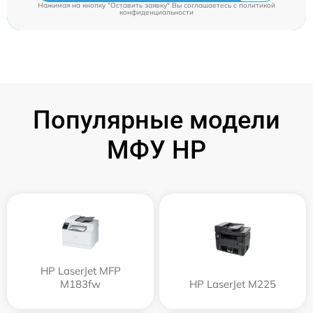
Нажимая на кнопку "Оставить заявку" Вы соглашаетесь c
политикой
конфиденциальности
Популярные модели
МФУ HP
HP LaserJet MFP
M183fw
HP LaserJet M225